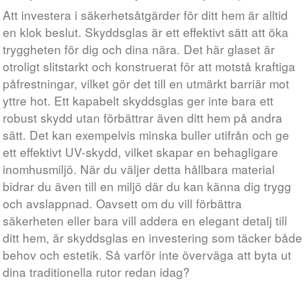
Att investera i säkerhetsåtgärder för ditt hem är alltid
en klok beslut. Skyddsglas är ett effektivt sätt att öka
tryggheten för dig och dina nära. Det här glaset är
otroligt slitstarkt och konstruerat för att motstå kraftiga
påfrestningar, vilket gör det till en utmärkt barriär mot
yttre hot. Ett kapabelt skyddsglas ger inte bara ett
robust skydd utan förbättrar även ditt hem på andra
sätt. Det kan exempelvis minska buller utifrån och ge
ett effektivt UV-skydd, vilket skapar en behagligare
inomhusmiljö. När du väljer detta hållbara material
bidrar du även till en miljö där du kan känna dig trygg
och avslappnad. Oavsett om du vill förbättra
säkerheten eller bara vill addera en elegant detalj till
ditt hem, är skyddsglas en investering som täcker både
behov och estetik. Så varför inte överväga att byta ut
dina traditionella rutor redan idag?