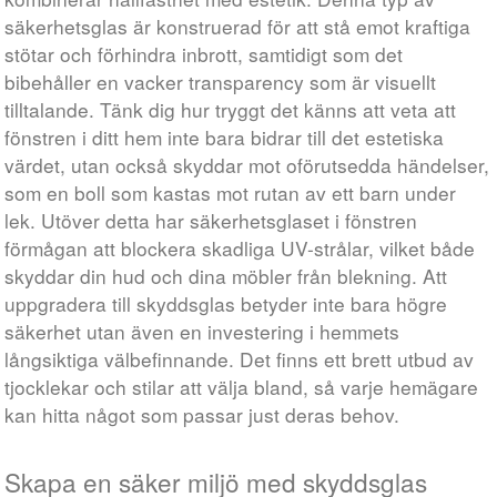
säkerhetsglas är konstruerad för att stå emot kraftiga
stötar och förhindra inbrott, samtidigt som det
bibehåller en vacker transparency som är visuellt
tilltalande. Tänk dig hur tryggt det känns att veta att
fönstren i ditt hem inte bara bidrar till det estetiska
värdet, utan också skyddar mot oförutsedda händelser,
som en boll som kastas mot rutan av ett barn under
lek. Utöver detta har säkerhetsglaset i fönstren
förmågan att blockera skadliga UV-strålar, vilket både
skyddar din hud och dina möbler från blekning. Att
uppgradera till skyddsglas betyder inte bara högre
säkerhet utan även en investering i hemmets
långsiktiga välbefinnande. Det finns ett brett utbud av
tjocklekar och stilar att välja bland, så varje hemägare
kan hitta något som passar just deras behov.
Skapa en säker miljö med skyddsglas